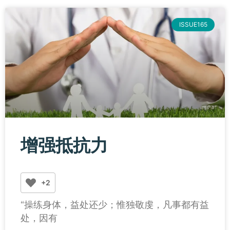
ISSUE165
增强抵抗力
+2
“操练身体，益处还少；惟独敬虔，凡事都有益
处，因有