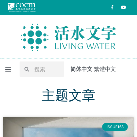
跳
F
Y
a
o
至
c
u
e
t
内
b
u
o
b
容
o
e
k
-
f
Search
Search
简体中文
繁體中文
主题文章
ISSUE168