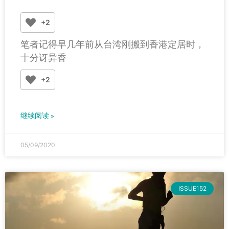
+2
笔者记得早几年前从台湾刚搬到香港定居时，
十分讶异香
+2
继续阅读 »
05/09/2020
ISSUE152