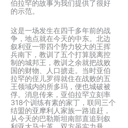
伯拉罕的故事为我们提供了很好
的示范。
这是一场发生在四千多年前的战
争，地点就在今天的中东。北边
叙利亚一带四个势力较大的王挥
兵南下，教训了五个打算脱离控
制的城邦王，教训之余就把战败
国的财物、人口掳走。当时亚伯
拉罕的侄儿罗得就住在战败的五
王领域内的所多玛，便也城破被
俘。消息传来，亚伯拉罕立刻率
318个训练有素的家丁，联同三个
结盟的亚摩利人家族一路追赶，
从今天的巴勒斯坦南部直追到叙
利亚大马士革。双方虽实力悬