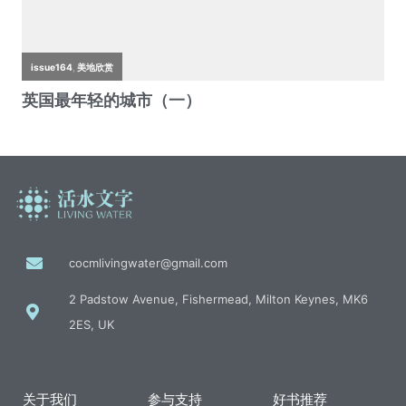
cocmlivingwater@gmail.com
2 Padstow Avenue, Fishermead, Milton Keynes, MK6
2ES, UK
关于我们
参与支持
好书推荐