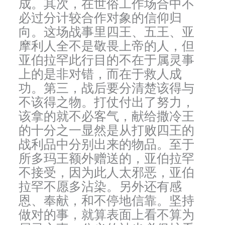
成。其次，在世俗工作场合中不
必过分计较合作对象的信仰归
向。这场战事里四王、五王、亚
摩利人全不是敬畏上帝的人，但
亚伯拉罕此行目的不在于属灵事
上的是非对错，而在于救人成
功。第三，战后要分清楚该得与
不该得之物。打仗付出了努力，
该拿的就不必客气，献给撒冷王
的十分之一显然是从打败四王的
战利品中分别出来的物品。至于
所多玛王额外赠送的，亚伯拉罕
不接受，因为此人太邪恶，亚伯
拉罕不愿多沾染。另外还有感
恩、奉献，和不停地信靠。坚持
做对的事，就算表面上看不算为