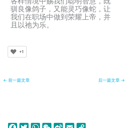
各样情境中赐我们聪明智慧，既
驯良像鸽子，又能灵巧像蛇，让
我们在职场中做到荣耀上帝，并
且以祂为乐。
+1
←
前一篇文章
后一篇文章
→
F
T
W
W
Si
E
C