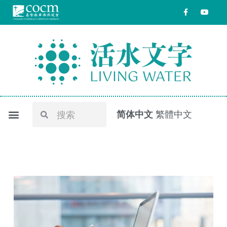
跳
F
Y
a
o
至
c
u
e
t
内
b
u
o
b
容
o
e
k
-
f
Search
Search
简体中文
繁體中文