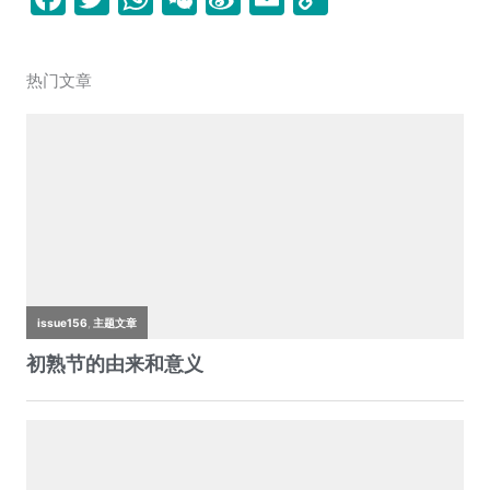
a
w
h
e
n
m
o
c
itt
at
C
a
ai
p
热门文章
e
er
s
h
W
l
y
b
A
at
ei
Li
o
p
b
n
o
p
o
k
k