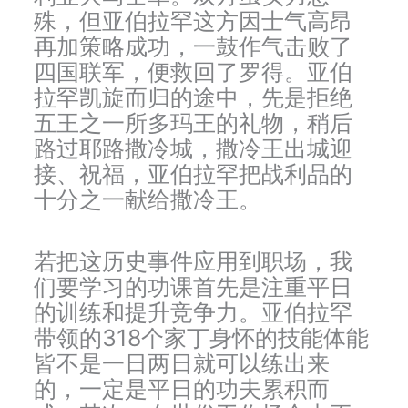
殊，但亚伯拉罕这方因士气高昂
再加策略成功，一鼓作气击败了
四国联军，便救回了罗得。亚伯
拉罕凯旋而归的途中，先是拒绝
五王之一所多玛王的礼物，稍后
路过耶路撒冷城，撒冷王出城迎
接、祝福，亚伯拉罕把战利品的
十分之一献给撒冷王。
若把这历史事件应用到职场，我
们要学习的功课首先是注重平日
的训练和提升竞争力。亚伯拉罕
带领的318个家丁身怀的技能体能
皆不是一日两日就可以练出来
的，一定是平日的功夫累积而