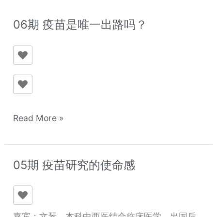
06期 疫苗是唯一出路吗？
06
期
疫
苗
是
唯
一
Read More »
出
路
吗？
05期 疫苗研究的使命感
05
期
疫
苗
嘉宾：文琴，本科中西医结合临床医学，出国后