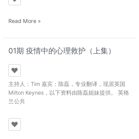
护
（下
集）
Read More »
01期 疫情中的心理救护（上集）
01
期
疫
情
主持人：Tim 嘉宾：陈磊，专业翻译，现居英国
中
Milton Keynes，以下资料由陈磊姐妹提供。 英格
的
兰公共
心
理
救
护
（上