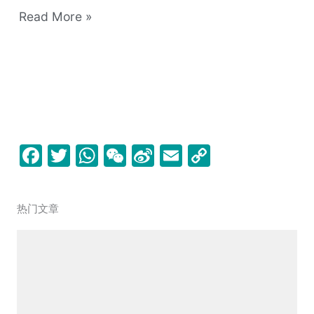
集）
Read More »
F
T
W
W
Si
E
C
a
w
h
e
n
m
o
c
itt
at
C
a
ai
p
热门文章
e
er
s
h
W
l
y
b
A
at
ei
Li
o
p
b
n
o
p
o
k
k