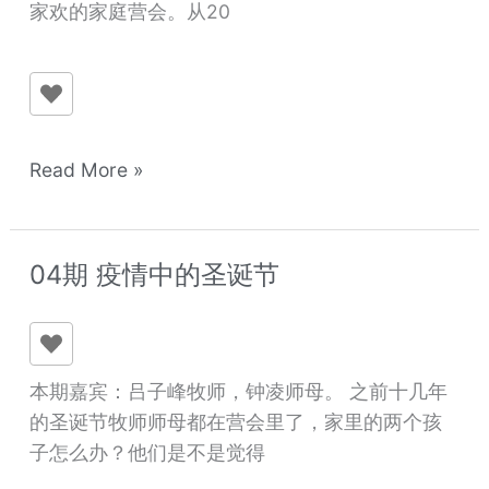
家欢的家庭营会。从20
欢
的
美
丽
回
忆
Read More »
04期 疫情中的圣诞节
04
期
疫
情
本期嘉宾：吕子峰牧师，钟凌师母。 之前十几年
中
的圣诞节牧师师母都在营会里了，家里的两个孩
的
子怎么办？他们是不是觉得
圣
诞