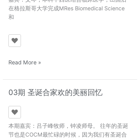
研
在格拉斯哥大学完成MRes Biomedical Science
究
和
的
使
命
感
Read More »
03期 圣诞合家欢的美丽回忆
03
期
圣
诞
本期嘉宾：吕子峰牧师，钟凌师母。 往年的圣诞
合
节也是COCM最忙碌的时候，因为我们有圣诞合
家