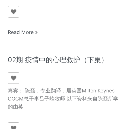
节
Read More »
02期 疫情中的心理救护（下集）
02
期
疫
情
嘉宾： 陈磊，专业翻译，居英国Milton Keynes
中
COCM总干事吕子峰牧师 以下资料来自陈磊所学
的
的由英
心
理
救