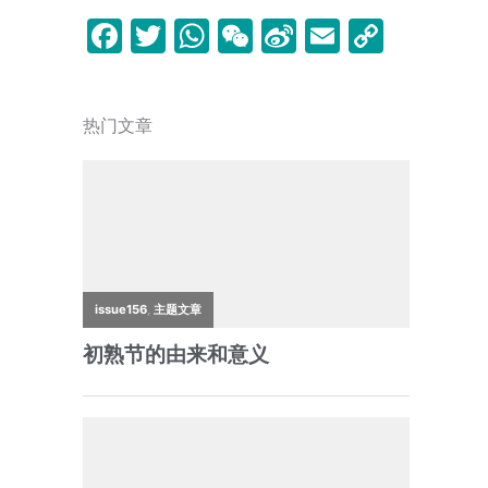
F
T
W
W
Si
E
C
a
w
h
e
n
m
o
c
itt
at
C
a
ai
p
热门文章
e
er
s
h
W
l
y
b
A
at
ei
Li
o
p
b
n
o
p
o
k
k