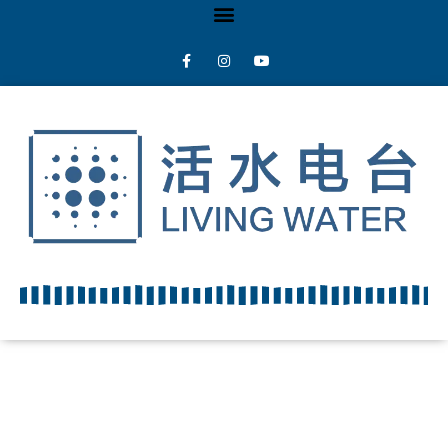
跳
至
F
I
Y
内
a
n
o
c
s
u
容
e
t
t
b
a
u
o
g
b
o
r
e
k
a
-
m
f