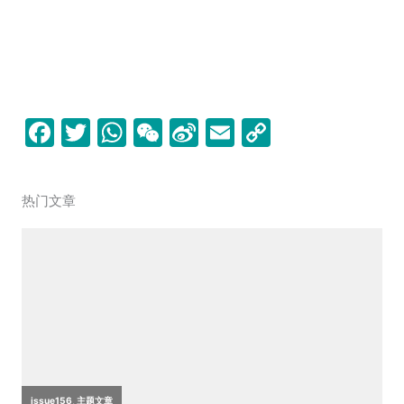
F
T
W
W
Si
E
C
a
w
h
e
n
m
o
c
itt
at
C
a
ai
p
热门文章
e
er
s
h
W
l
y
b
A
at
ei
Li
o
p
b
n
o
p
o
k
k