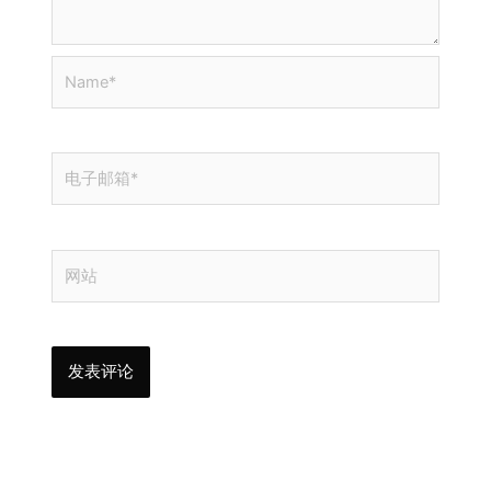
Name*
电
子
邮
箱
网
*
站