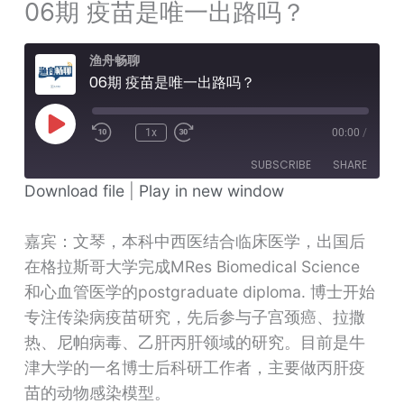
06期 疫苗是唯一出路吗？
渔舟畅聊
06期 疫苗是唯一出路吗？
Play
Episode
1x
00:00
/
SUBSCRIBE
SHARE
Download file
|
Play in new window
SHARE
RSS FEED
嘉宾：文琴，本科中西医结合临床医学，出国后
LINK
在格拉斯哥大学完成MRes Biomedical Science
EMBED
和心血管医学的postgraduate diploma. 博士开始
专注传染病疫苗研究，先后参与子宫颈癌、拉撒
热、尼帕病毒、乙肝丙肝领域的研究。目前是牛
津大学的一名博士后科研工作者，主要做丙肝疫
苗的动物感染模型。