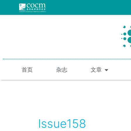
跳
至
内
容
首页
杂志
文章
Issue158