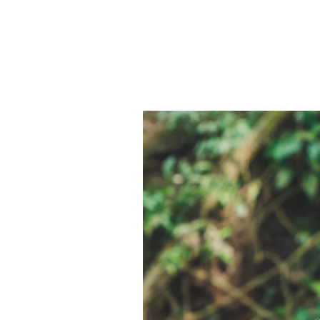
麻
烦
与
等
待