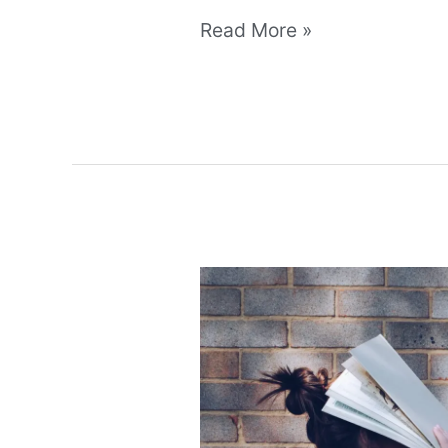
Read More »
学
习
区
还
是
表