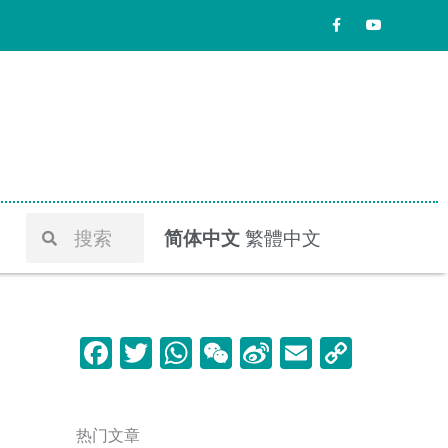
F
Y
a
o
c
u
e
t
b
u
o
b
o
e
k
-
f
Search
Search
简体中文
繁體中文
F
T
W
W
Si
E
C
a
w
h
e
n
m
o
c
itt
at
C
a
ai
p
热门文章