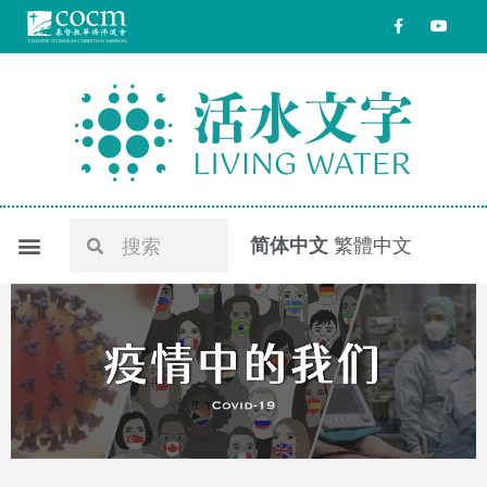
跳
F
Y
a
o
至
c
u
e
t
内
b
u
o
b
容
o
e
k
-
f
Search
Search
简体中文
繁體中文