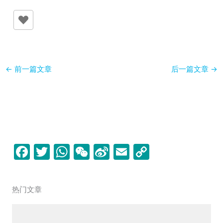
←
前一篇文章
后一篇文章
→
F
T
W
W
Si
E
C
a
w
h
e
n
m
o
c
itt
at
C
a
ai
p
热门文章
e
er
s
h
W
l
y
b
A
at
ei
Li