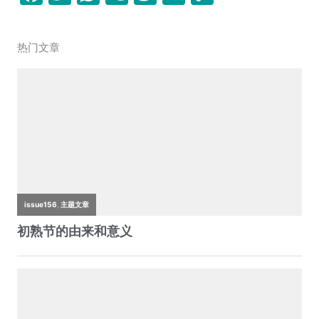
a
w
h
e
n
m
o
c
itt
at
C
a
ai
p
热门文章
e
er
s
h
W
l
y
b
A
at
ei
Li
o
p
b
n
o
p
o
k
k