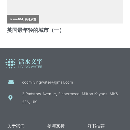
cocmlivingwater@gmail.com
2 Padstow Avenue, Fishermead, Milton Keynes, MK6
2ES, UK
关于我们
参与支持
好书推荐