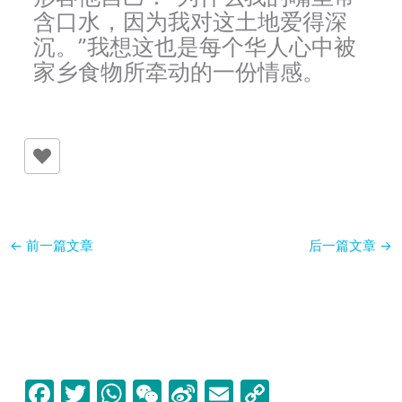
含口水，因为我对这土地爱得深
沉。”我想这也是每个华人心中被
家乡食物所牵动的一份情感。
←
前一篇文章
后一篇文章
→
F
T
W
W
Si
E
C