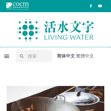
跳
F
Y
a
o
至
c
u
e
t
内
b
u
o
b
容
o
e
k
-
f
Search
Search
简体中文
繁體中文