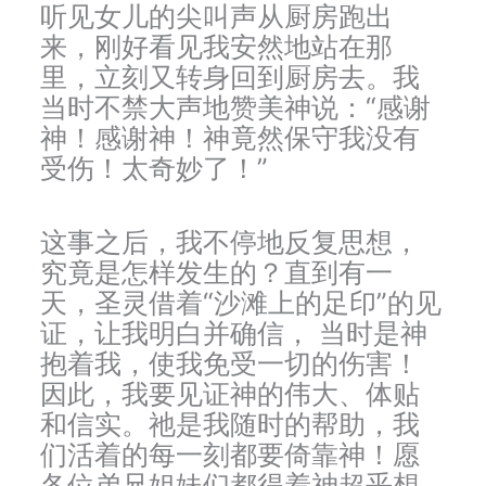
听见女儿的尖叫声从厨房跑出
来，刚好看见我安然地站在那
里，立刻又转身回到厨房去。我
当时不禁大声地赞美神说：“感谢
神！感谢神！神竟然保守我没有
受伤！太奇妙了！”
这事之后，我不停地反复思想，
究竟是怎样发生的？直到有一
天，圣灵借着“沙滩上的足印”的见
证，让我明白并确信， 当时是神
抱着我，使我免受一切的伤害！
因此，我要见证神的伟大、体贴
和信实。祂是我随时的帮助，我
们活着的每一刻都要倚靠神！愿
各位弟兄姐妹们都得着神超乎想