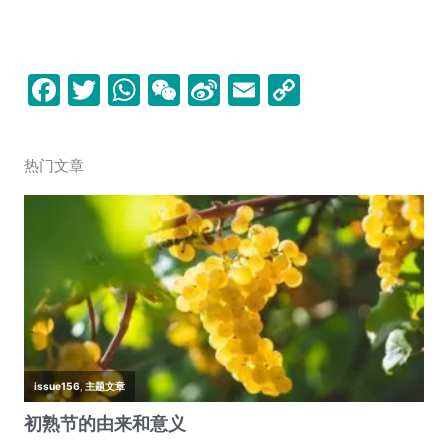
F
T
W
W
Si
E
C
a
w
h
e
n
m
o
c
itt
at
C
a
ai
p
热门文章
e
er
s
h
W
l
y
b
A
at
ei
Li
o
p
b
n
o
p
o
k
k