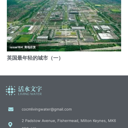
cocmlivingwater@gmail.com
2 Padstow Avenue, Fishermead, Milton Keynes, MK6