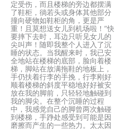
定受伤，而且楼梯的旁边都摆满
了鞋柜，徜若头或身体其他部分
撞向硬物如鞋柜的角，更是严
重！且莫想送女儿到机场啦！”快
要摔下去时，耳边只听见女儿的
尖叫声！随即我整个人进入了沉
睡的状态。当我醒来时，我已安
全地站在楼梯的底部，脸向着楼
梯，脚站在放满拖鞋的地板上，
手仍扶着行李的手挽，行李刚好
顺着楼梯的斜度平稳地好好被安
放在我的脚前，只轻轻地触碰到
我的脚尖。在整个沉睡的过程
中，我感觉自己的脚曾两次触碰
到楼梯，手踭处感受到可能是因
磨擦而产生的一些热力。太太因