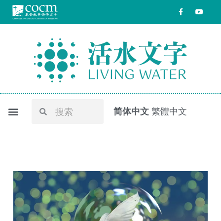
跳
F
Y
a
o
至
c
u
e
t
内
b
u
o
b
容
o
e
k
-
f
Search
Search
简体中文
繁體中文