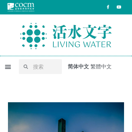
跳
F
Y
a
o
至
c
u
e
t
内
b
u
o
b
容
o
e
k
-
f
Search
Search
简体中文
繁體中文