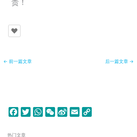
贵！
←
前一篇文章
后一篇文章
→
F
T
W
W
Si
E
C
a
w
h
e
n
m
o
c
itt
at
C
a
ai
p
热门文章