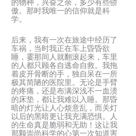
的物种，兴奋之余，多少有些骄
傲。那时我唯一的信仰就是科
学。
后来，我有一次在旅途中经历了
车祸，当时我正在车上昏昏欲
睡，霎那间人就翻滚起来，车里
的人都只顾各自逃命自救。我拖
着皮开骨断的手，独自呆在一所
极其简陋的医院里。无论是手臂
的疼痛，还是布满深浅不一血渍
的床垫，都让我难以入睡。那昏
暗的灯光让人心烦意乱，而关灯
以后的黑暗更让我充满恐惧。人
的生命真是脆弱和无助！这让我
那颗崇尚科学的心第一次知道害