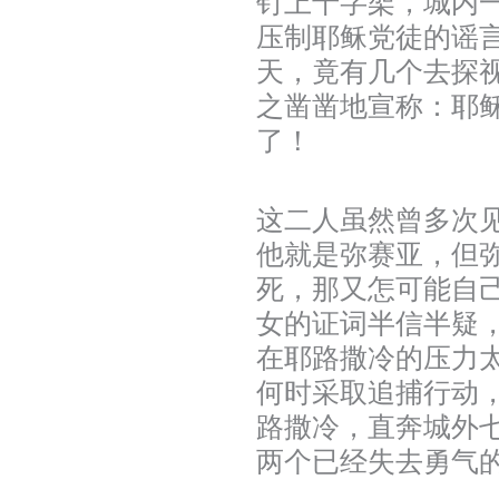
钉上十字架，城内
压制耶稣党徒的谣
天，竟有几个去探
之凿凿地宣称：耶
了！
这二人虽然曾多次
他就是弥赛亚，但
死，那又怎可能自
女的证词半信半疑
在耶路撒冷的压力
何时采取追捕行动
路撒冷，直奔城外
两个已经失去勇气