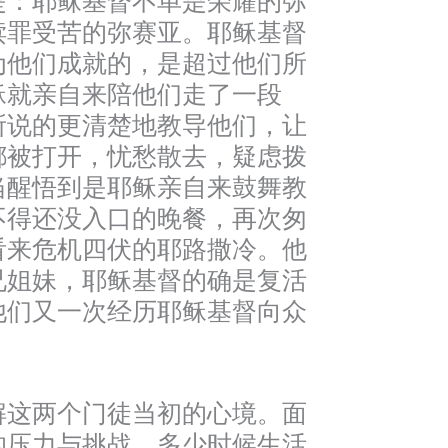
是：耶稣基督不单是荣耀的弥
赎罪受苦的弥赛亚。耶稣基督
为他们成就的，是超过他们所
稣就亲自来陪他们走了一段
所说的更清楚地教导他们，让
都被打开，忧愁散去，疑虑拨
当醒悟到是耶稣亲自来鼓舞教
不得还没入口的晚餐，再次匆
看来危机四伏的耶路撒冷。他
兄姐妹，耶稣基督的确是复活
他们又一次经历耶稣基督向众
解这两个门徒当初的心境。面
的压力与挑战，多少时候生活