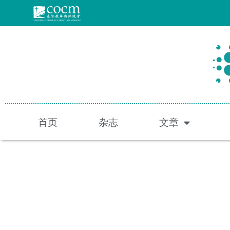
跳
至
内
容
首页
杂志
文章