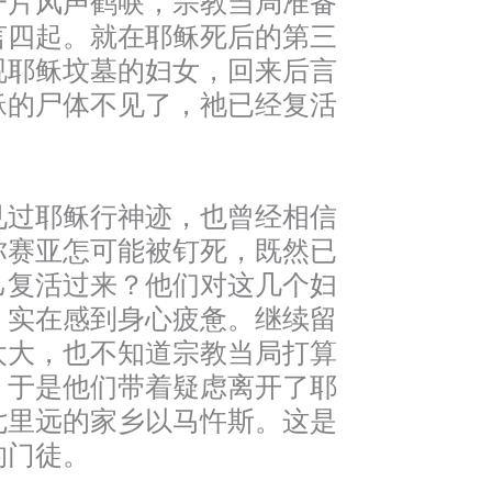
一片风声鹤唳，宗教当局准备
言四起。就在耶稣死后的第三
视耶稣坟墓的妇女，回来后言
稣的尸体不见了，祂已经复活
见过耶稣行神迹，也曾经相信
弥赛亚怎可能被钉死，既然已
己复活过来？他们对这几个妇
，实在感到身心疲惫。继续留
太大，也不知道宗教当局打算
，于是他们带着疑虑离开了耶
七里远的家乡以马忤斯。这是
的门徒。