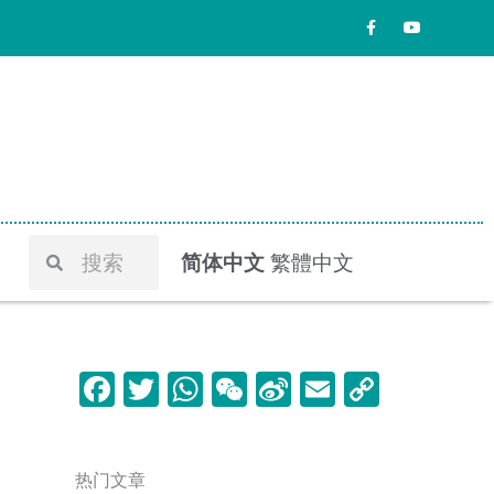
F
Y
a
o
c
u
e
t
b
u
o
b
o
e
k
-
f
Search
Search
简体中文
繁體中文
F
T
W
W
Si
E
C
a
w
h
e
n
m
o
c
itt
at
C
a
ai
p
热门文章