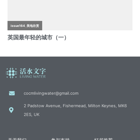
cocmlivingwater@gmail.com
2 Padstow Avenue, Fishermead, Milton Keynes, MK6
2ES, UK