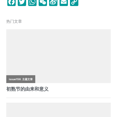
F
T
W
W
Si
E
C
a
w
h
e
n
m
o
c
itt
at
C
a
ai
p
热门文章
e
er
s
h
W
l
y
b
A
at
ei
Li
o
p
b
n
o
p
o
k
k