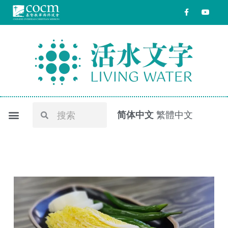
跳
F
Y
a
o
至
c
u
e
t
内
b
u
o
b
容
o
e
k
-
f
Search
Search
简体中文
繁體中文