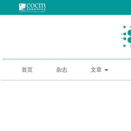
跳
至
内
容
首页
杂志
文章