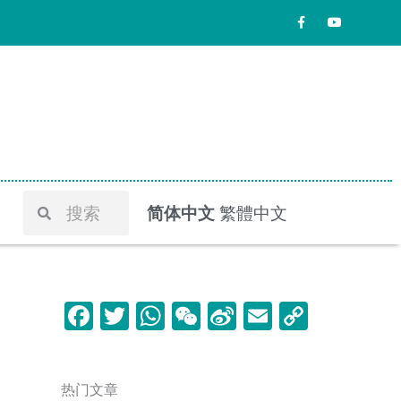
F
Y
a
o
c
u
e
t
b
u
o
b
o
e
k
-
f
Search
Search
简体中文
繁體中文
F
T
W
W
Si
E
C
a
w
h
e
n
m
o
c
itt
at
C
a
ai
p
热门文章