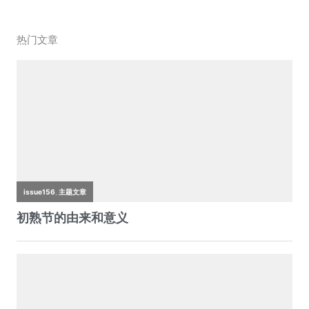
a
w
h
e
n
m
o
c
itt
at
C
a
ai
p
热门文章
e
er
s
h
W
l
y
b
A
at
ei
Li
o
p
b
n
o
p
o
k
k