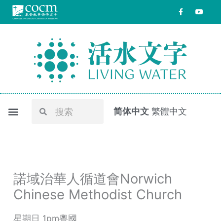
跳
F
Y
a
o
至
c
u
e
t
内
b
u
o
b
容
o
e
k
-
f
Search
Search
简体中文
繁體中文
諾域治華人循道會Norwich
Chinese Methodist Church
星期日 1pm粵國