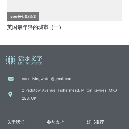
cocmlivingwater@gmail.com
2 Padstow Avenue, Fishermead, Milton Keynes, MK6
2ES, UK
关于我们
参与支持
好书推荐