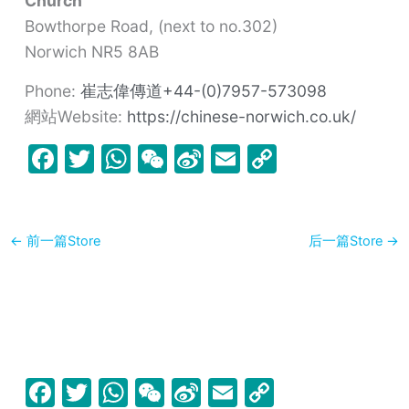
Church
Bowthorpe Road, (next to no.302)
Norwich
NR5 8AB
Phone:
崔志偉傳道+44-(0)7957-573098
網站Website:
https://chinese-norwich.co.uk/
F
T
W
W
Si
E
C
a
w
h
e
n
m
o
c
itt
at
C
a
ai
p
e
er
s
h
W
l
y
←
前一篇Store
后一篇Store
→
b
A
at
ei
Li
o
p
b
n
o
p
o
k
k
F
T
W
W
Si
E
C