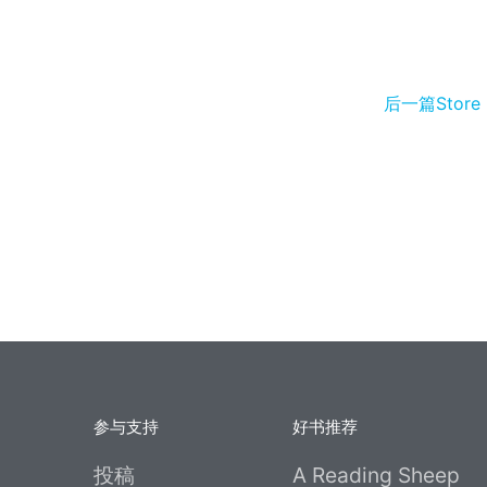
y
Li
n
后一篇Store
k
参与支持
好书推荐
投稿
A Reading Sheep