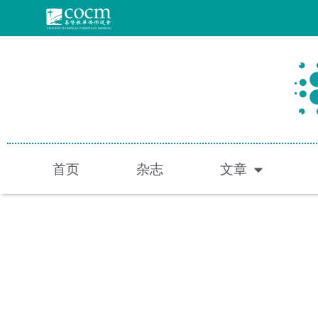
跳
至
内
容
首页
杂志
文章