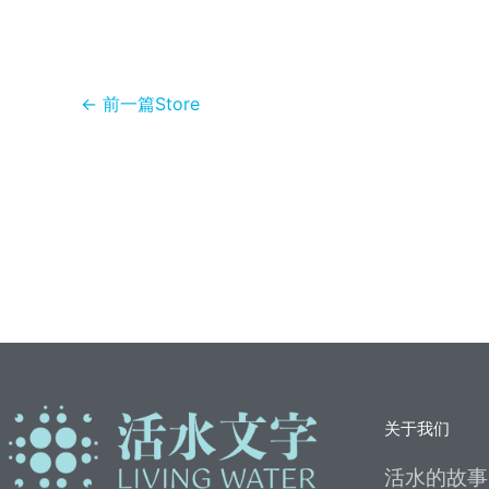
e
er
s
h
W
l
b
A
at
ei
o
p
b
←
前一篇Store
o
p
o
k
关于我们
活水的故事