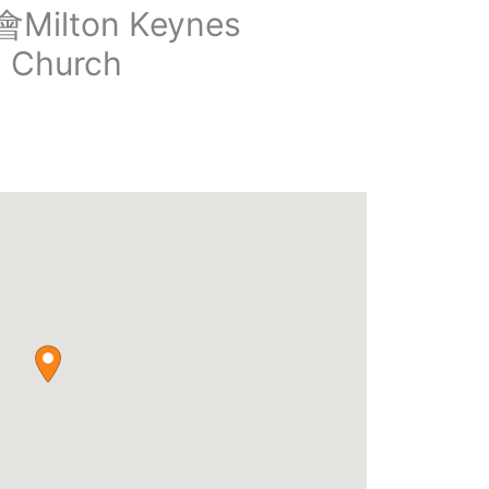
lton Keynes
n Church