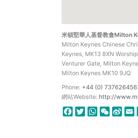
米頓堅華人基督教會Milton Keyne
Milton Keynes Chinese Chri
Keynes, MK13 8XN Worship 
Venturer Gate, Milton Key
Milton Keynes
MK10 9JQ
Phone:
+44 (0) 737626456
網站Website:
http://www.m
F
T
W
W
Si
a
w
h
e
n
c
itt
at
C
a