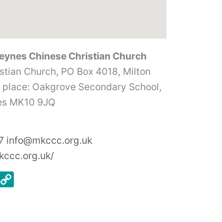
s Chinese Christian Church
stian Church, PO Box 4018, Milton
place: Oakgrove Secondary School,
nes MK10 9JQ
7 info@mkccc.org.uk
kccc.org.uk/
E
C
m
o
ai
p