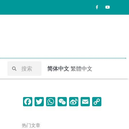
F
Y
a
o
c
u
e
t
b
u
o
b
o
e
k
-
f
Search
Search
简体中文
繁體中文
F
T
W
W
Si
E
C
a
w
h
e
n
m
o
c
itt
at
C
a
ai
p
热门文章