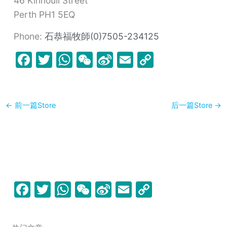
46 Kinnoull Street
Perth
PH1 5EQ
Phone:
石恭福牧師(0)7505-234125
F
T
W
W
Si
E
C
a
w
h
e
n
m
o
c
itt
at
C
a
ai
p
e
er
s
h
W
l
y
←
前一篇Store
后一篇Store
→
b
A
at
ei
Li
o
p
b
n
o
p
o
k
k
F
T
W
W
Si
E
C
a
w
h
e
n
m
o
c
itt
at
C
a
ai
p