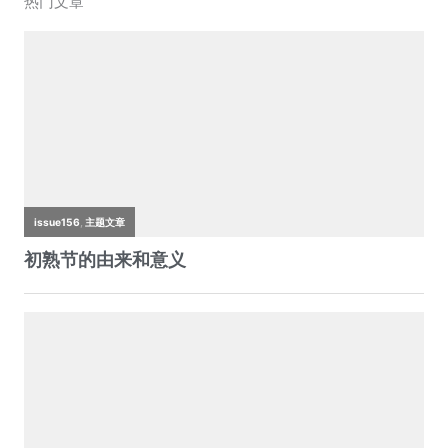
热门文章
e
er
s
h
W
l
y
b
A
at
ei
Li
o
p
b
n
o
p
o
k
k