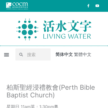
跳
F
Y
a
o
至
c
u
e
t
内
b
u
o
b
容
o
e
k
-
f
Search
Search
简体中文
繁體中文
柏斯聖經浸禮教會(Perth Bible
Baptist Church)
星期日 11am英；1:30pm粵