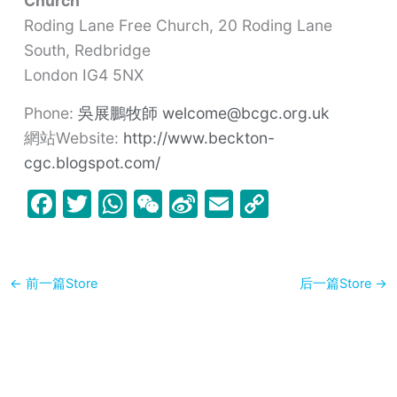
Church
Roding Lane Free Church, 20 Roding Lane
South, Redbridge
London
IG4 5NX
Phone:
吳展鵬牧師 welcome@bcgc.org.uk
網站Website:
http://www.beckton-
cgc.blogspot.com/
F
T
W
W
Si
E
C
a
w
h
e
n
m
o
c
itt
at
C
a
ai
p
e
er
s
h
W
l
y
←
前一篇Store
后一篇Store
→
b
A
at
ei
Li
o
p
b
n
o
p
o
k