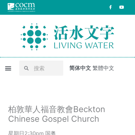
跳
F
Y
a
o
至
c
u
e
t
内
b
u
o
b
容
o
e
k
-
f
Search
Search
简体中文
繁體中文
柏敦華人福音教會Beckton
Chinese Gospel Church
星期日2:30pm 国粤