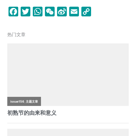
k
F
T
W
W
Si
E
C
a
w
h
e
n
m
o
c
itt
at
C
a
ai
p
热门文章
e
er
s
h
W
l
y
b
A
at
ei
Li
o
p
b
n
o
p
o
k
k