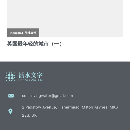
cocmlivingwater@gmail.com
2 Padstow Avenue, Fishermead, Milton Keynes, MK6
2ES, UK