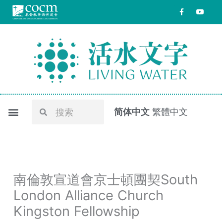
跳
F
Y
a
o
至
c
u
e
t
内
b
u
o
b
容
o
e
k
-
f
Search
Search
简体中文
繁體中文
南倫敦宣道會京士頓團契South
London Alliance Church
Kingston Fellowship