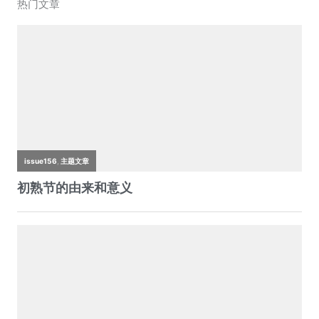
热门文章
e
er
s
h
W
l
y
b
A
at
ei
Li
o
p
b
n
o
p
o
k
k