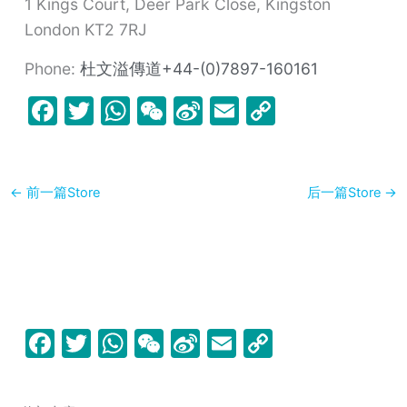
1 Kings Court, Deer Park Close, Kingston
London
KT2 7RJ
Phone:
杜文溢傳道+44-(0)7897-160161
F
T
W
W
Si
E
C
a
w
h
e
n
m
o
c
itt
at
C
a
ai
p
e
er
s
h
W
l
y
←
前一篇Store
后一篇Store
→
b
A
at
ei
Li
o
p
b
n
o
p
o
k
k
F
T
W
W
Si
E
C
a
w
h
e
n
m
o
c
itt
at
C
a
ai
p