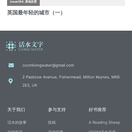
cocmlivingwater@gmail.com
2 Padstow Avenue, Fishermead, Milton Keynes, MK6
2ES, UK
关于我们
参与支持
好书推荐
活水的故事
投稿
A Reading Sheep