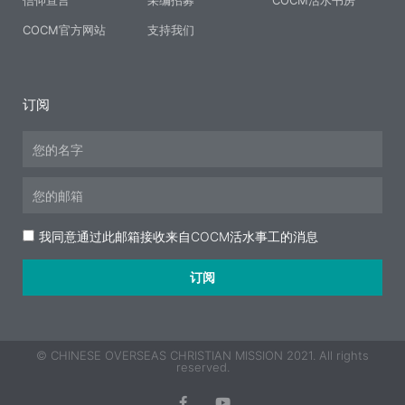
信仰宣言
采编招募
COCM活水书房
COCM官方网站
支持我们
订阅
Name
Email
Acceptance
我同意通过此邮箱接收来自COCM活水事工的消息
订阅
© CHINESE OVERSEAS CHRISTIAN MISSION 2021. All rights
reserved.
F
Y