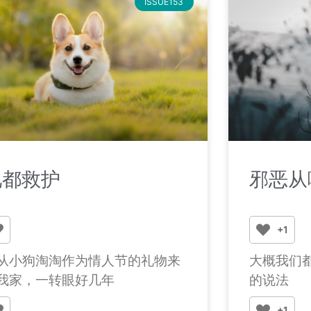
ISSUE153
祂都救护
邪恶从
+1
从小狗淘淘作为情人节的礼物来
大概我们都
我家，一转眼好几年
的说法
+1