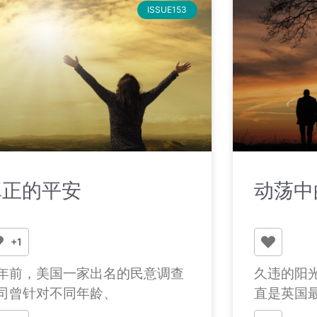
ISSUE153
真正的平安
动荡中
+1
年前，美国一家出名的民意调查
久违的阳
司曾针对不同年龄、
直是英国