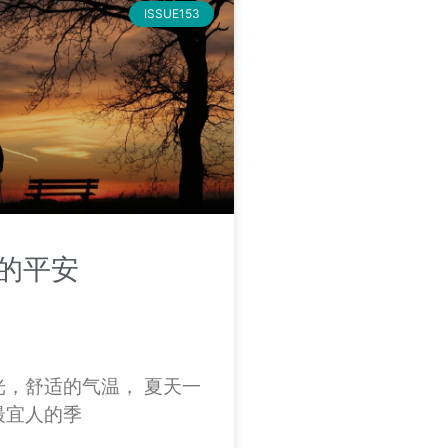
ISSUE153
的平安
光，舒适的气温， 夏天一
最宜人的季