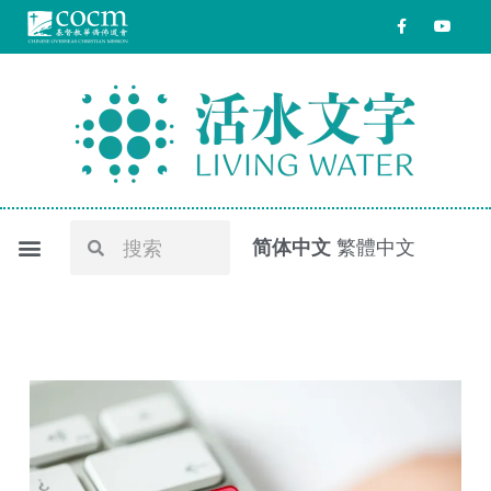
跳
F
Y
a
o
至
c
u
e
t
内
b
u
o
b
容
o
e
k
-
f
Search
Search
简体中文
繁體中文