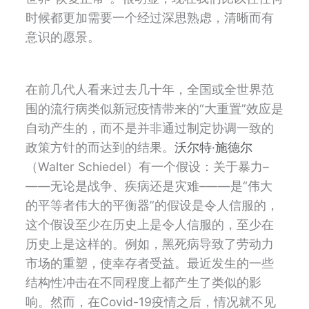
时候都更加需要一个经过深思熟虑，清晰而有
意识的愿景。
在前几代人看来过去几十年，全国或全世界范
围的流行病类似新冠疫情带来的
“
大重置
”
效应是
自动产生的，而不是并非通过制定协调一致的
政策方针的而达到的结果。
沃尔特
·
施德尔
（
Walter Schiedel
）有一个假设：
关于暴力
–
——
无论是战争、疾病还是灾难
–——
是
“
伟大
的平等者伟大的平衡器
”
的假设是令人信服的，
这个假设至少在历史上是令人信服的，至少在
历史上是这样的。例如，黑死病导致了劳动力
市场的重塑，使幸存者受益。最近发生的一些
结构性冲击在不同程度上都产生了类似的影
响。然而，在
Covid-19
疫情之后，情况就不
见