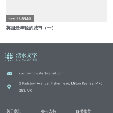
cocmlivingwater@gmail.com
2 Padstow Avenue, Fishermead, Milton Keynes, MK6
2ES, UK
关于我们
参与支持
好书推荐