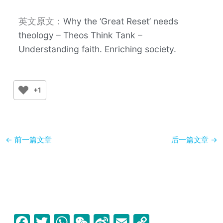
英文原文：
Why the ‘Great Reset’ needs
theology – Theos Think Tank –
Understanding faith. Enriching society.
+1
←
前一篇文章
后一篇文章
→
F
T
W
W
Si
E
C