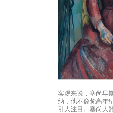
客观来说，塞尚早
纳，他不像梵高年纪
引人注目。塞尚大