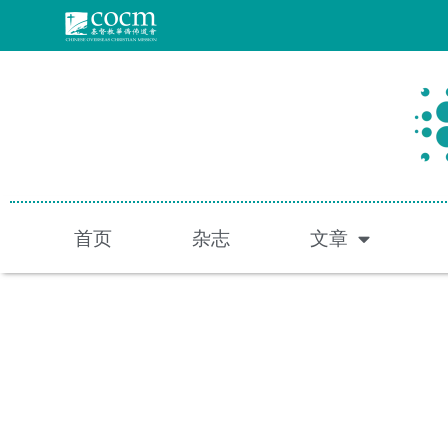
跳
至
内
容
首页
杂志
文章