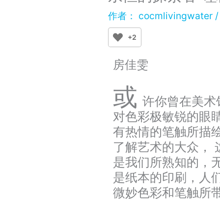
作者：
cocmlivingwater
+2
房佳雯
或
许你曾在美术
对色彩极敏锐的眼
有热情的笔触所描
了解艺术的大众， 
是我们所熟知的，无
是纸本的印刷，人
微妙色彩和笔触所