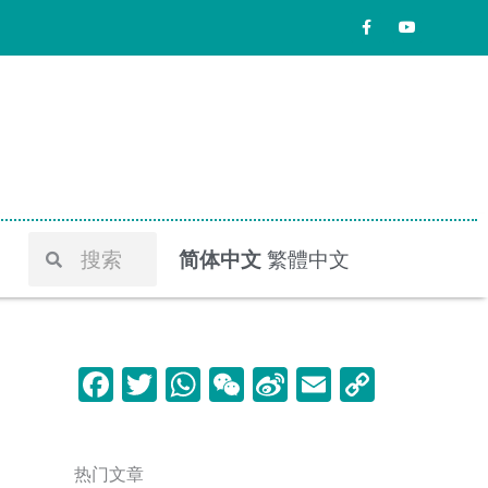
F
Y
a
o
c
u
e
t
b
u
o
b
o
e
k
-
f
Search
Search
简体中文
繁體中文
F
T
W
W
Si
E
C
a
w
h
e
n
m
o
c
itt
at
C
a
ai
p
热门文章