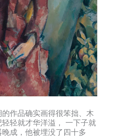
期的作品确实画得很笨拙、木
轻轻就才华洋溢， 一下子就
器晚成，他被埋没了四十多