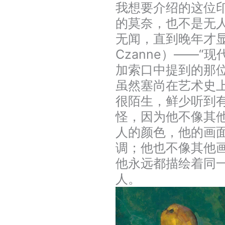
我想要介绍的这位
的莫奈，也不是无
无闻，直到晚年才显
Czanne）——“
加索口中提到的那位
虽然塞尚在艺术史
很陌生，鲜少听到
怪，因为他不像其
人的颜色，他的画
调；他也不像其他
他永远都描绘着同
人。