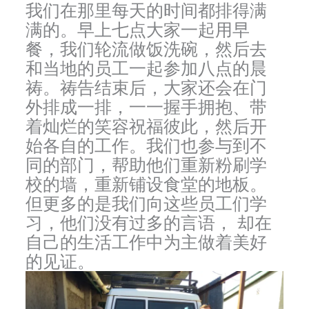
我们在那里每天的时间都排得满
满的。早上七点大家一起用早
餐，我们轮流做饭洗碗，然后去
和当地的员工一起参加八点的晨
祷。祷告结束后，大家还会在门
外排成一排，一一握手拥抱、带
着灿烂的笑容祝福彼此，然后开
始各自的工作。我们也参与到不
同的部门，帮助他们重新粉刷学
校的墙，重新铺设食堂的地板。
但更多的是我们向这些员工们学
习，他们没有过多的言语， 却在
自己的生活工作中为主做着美好
的见证。