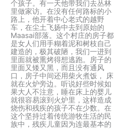
个孩子。有一天他带我们去丛林
里做家访。在没有任何路标的小
路上，他开着中心老式的越野
车，在尘土飞扬中去到原始的
Maasai部落。这个村庄的房子都
是女人们用手糊着泥和树枝自己
建造的，极其破陋，我们一进到
里面就被熏烤得想逃跑。房子的
里面又矮又黑，而且没有通风
口，房子中间还用柴火煮饭， 床
就在火炉旁边。听说好些时候如
果大人不注意，睡在床上的婴儿
就很容易滚到火炉里，这样造成
烧伤和残疾的孩子不在少数。在
这个坚持过着传统游牧生活的民
族中，残疾儿童因为连最基本的