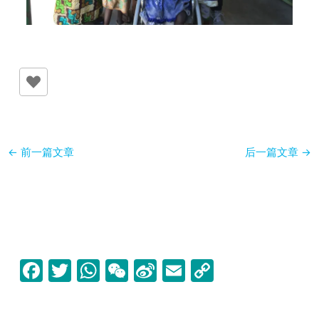
←
前一篇文章
后一篇文章
→
F
T
W
W
Si
E
C
a
w
h
e
n
m
o
c
itt
at
C
a
ai
p