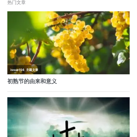
热门文章
e
er
s
h
W
l
y
b
A
at
ei
Li
o
p
b
n
o
p
o
k
k