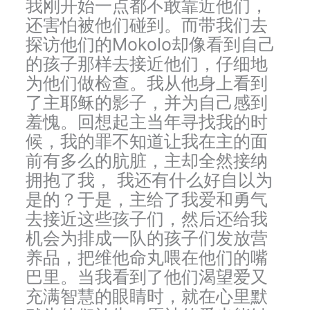
我刚开始一点都不敢靠近他们，
还害怕被他们碰到。而带我们去
探访他们的Mokolo却像看到自己
的孩子那样去接近他们，仔细地
为他们做检查。我从他身上看到
了主耶稣的影子，并为自己感到
羞愧。回想起主当年寻找我的时
候，我的罪不知道让我在主的面
前有多么的肮脏，主却全然接纳
拥抱了我， 我还有什么好自以为
是的？于是，主给了我爱和勇气
去接近这些孩子们，然后还给我
机会为排成一队的孩子们发放营
养品，把维他命丸喂在他们的嘴
巴里。当我看到了他们渴望爱又
充满智慧的眼睛时，就在心里默