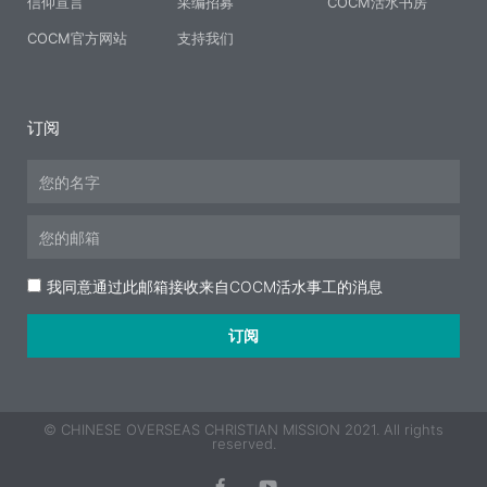
信仰宣言
采编招募
COCM活水书房
COCM官方网站
支持我们
订阅
Name
Email
Acceptance
我同意通过此邮箱接收来自COCM活水事工的消息
订阅
© CHINESE OVERSEAS CHRISTIAN MISSION 2021. All rights
reserved.
F
Y