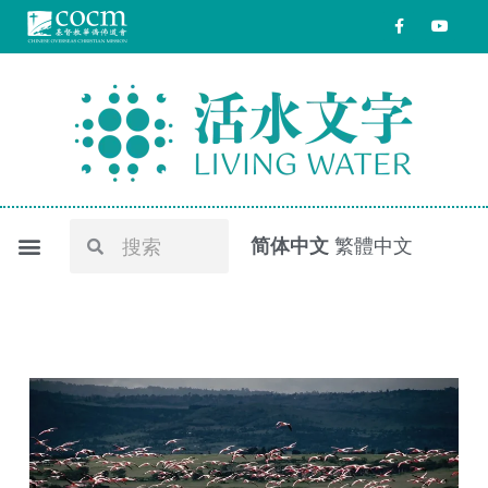
跳
F
Y
a
o
至
c
u
e
t
内
b
u
o
b
容
o
e
k
-
f
Search
Search
简体中文
繁體中文