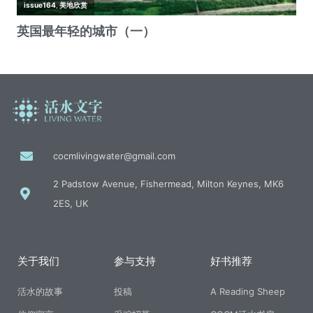
cocmlivingwater@gmail.com
2 Padstow Avenue, Fishermead, Milton Keynes, MK6
2ES, UK
关于我们
参与支持
好书推荐
活水的故事
投稿
A Reading Sheep